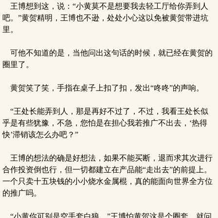
王博想到这，说：“小黄莫不是想要我去轻工厅给你弄到人
吧。”黄贺精明，王博也不逊，处处小心这以免被黄贺带进坑
里。
可他不知道的是，当他问出这句话的时候，就已经在黄贺的
圈里了。
黄贺笑了笑，手指在桌子上扣了扣，发出“咚咚”的声响。
“王处长能弄到人，那是再好不过了，不过，我看王处长似
乎是有些犹豫，不急，您怕是在担心我若推广不出去，‘热得
快’滞销该怎么办吧？”
王博的想法的确是好想法，如果不能买断，退而求其次进行
合作投资倒也行，但一切都建立在产品能“走出去”的前提上。
一个只卖十五块钱的小小烧水金属棍，真的能面向世界全方位
的推广吗。
“小黄你可别是空手套白狼，”王博怕黄贺这是个圈套，就问