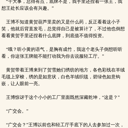
“干大事，总得有点，底牌不是，我手里还捏着一张王，我
想王处长应该会有兴趣。”
王博不知道黄贺葫芦里卖的又是什么药，反正看着这小子
笑，他就后背直发毛，总觉得自己是被算计了，不过他也倒想
看看黄贺手里还捏着什么底牌，到底值不值得投资。
“哦？听小黄的语气，是胸有成竹，我这个老头子倒想听听
看，你这张王牌能不能打动我为你去说服轻工厅。”
黄贺带着王博来到了贺雪她们绣纺的地方，各色彩线在羊绒
毛毯上穿梭，绣的是如意状，白色羊绒织毯，碧绿色如意钩
嵌，让人眼前一亮。
王博惊讶于这个小小的工厂里面既然深藏乾坤，“这是？”
“广交会。”
“广交会？”王博以前也和轻工厅手底下的人去参加过一次，