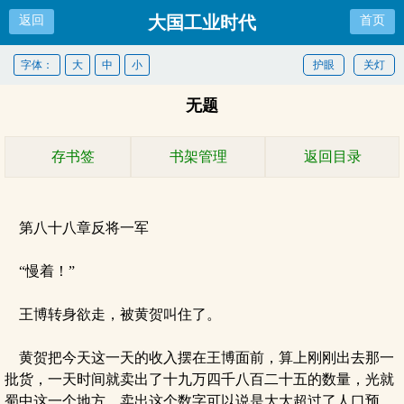
大国工业时代
返回
首页
字体：
大
中
小
护眼
关灯
无题
存书签
书架管理
返回目录
第八十八章反将一军
“慢着！”
王博转身欲走，被黄贺叫住了。
黄贺把今天这一天的收入摆在王博面前，算上刚刚出去那一
批货，一天时间就卖出了十九万四千八百二十五的数量，光就
蜀中这一个地方，卖出这个数字可以说是大大超过了人口预