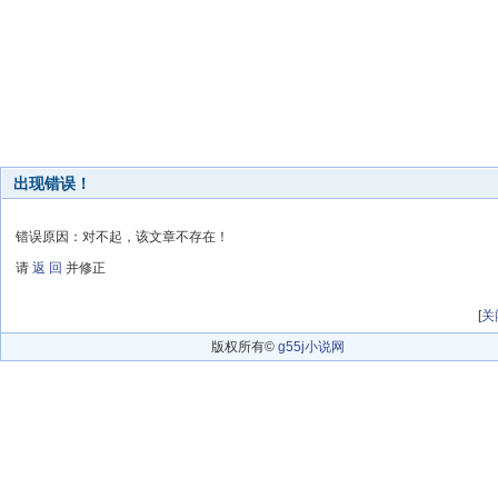
出现错误！
错误原因：对不起，该文章不存在！
请
返 回
并修正
[
关
版权所有©
g55j小说网