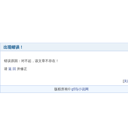
出现错误！
错误原因：对不起，该文章不存在！
请
返 回
并修正
[
关
版权所有©
g55j小说网