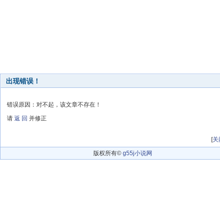
出现错误！
错误原因：对不起，该文章不存在！
请
返 回
并修正
[
关
版权所有©
g55j小说网