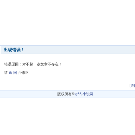
出现错误！
错误原因：对不起，该文章不存在！
请
返 回
并修正
[
关
版权所有©
g55j小说网