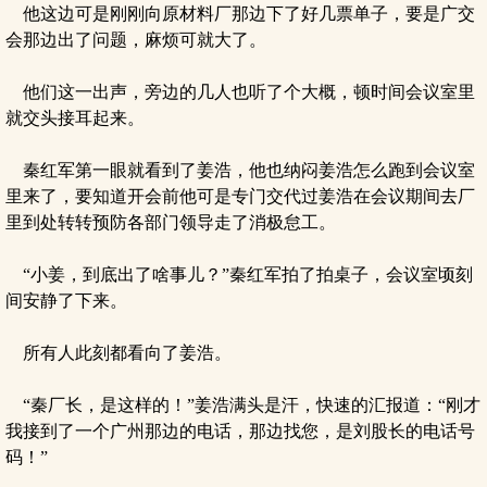
他这边可是刚刚向原材料厂那边下了好几票单子，要是广交
会那边出了问题，麻烦可就大了。
他们这一出声，旁边的几人也听了个大概，顿时间会议室里
就交头接耳起来。
秦红军第一眼就看到了姜浩，他也纳闷姜浩怎么跑到会议室
里来了，要知道开会前他可是专门交代过姜浩在会议期间去厂
里到处转转预防各部门领导走了消极怠工。
“小姜，到底出了啥事儿？”秦红军拍了拍桌子，会议室顷刻
间安静了下来。
所有人此刻都看向了姜浩。
“秦厂长，是这样的！”姜浩满头是汗，快速的汇报道：“刚才
我接到了一个广州那边的电话，那边找您，是刘股长的电话号
码！”