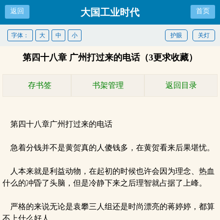
大国工业时代
返回
首页
字体：
大
中
小
护眼
关灯
第四十八章 广州打过来的电话（3更求收藏）
存书签
书架管理
返回目录
第四十八章广州打过来的电话
急着分钱并不是黄贺真的人傻钱多，在黄贺看来后果堪忧。
人本来就是利益动物，在起初的时候也许会因为理念、热血
什么的冲昏了头脑，但是冷静下来之后理智就占据了上峰。
严格的来说无论是袁攀三人组还是时尚漂亮的蒋婷婷，都算
不上什么好人。