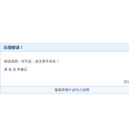
出现错误！
错误原因：对不起，该文章不存在！
请
返 回
并修正
[
关
版权所有©
g55j小说网